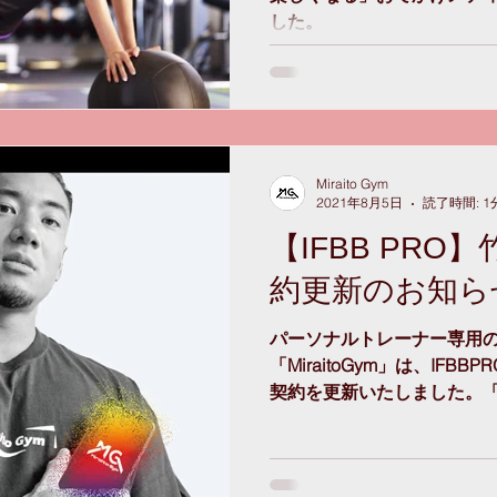
した。
Miraito Gym
2021年8月5日
読了時間: 1
【IFBB PR
約更新のお知ら
パーソナルトレーナー専用
「MiraitoGym」は、IFB
契約を更新いたしました。「Mi
の更なる活躍をサポートす
層取り組むことを決意し、2021