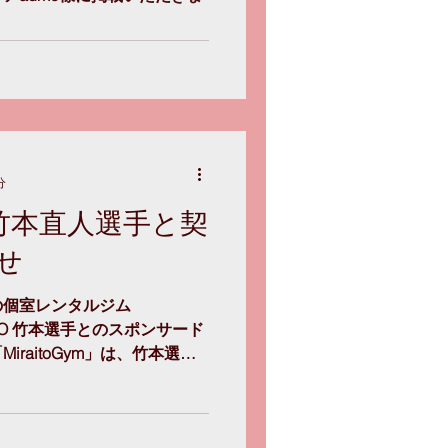
分
O】竹本直人選手と契
せ
の個室レンタルジム
BPRO 竹本選手とのスポンサード
raitoGym」は、竹本選手
ると共にトレーナー支援に一
年8月2日〜2022年...