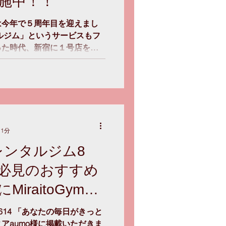
施中！！
は今年で５周年目を迎えまし
ルジム」というサービスもフ
った時代、新宿に１号店をス
トレーナー専用レンタルジ
突入しました。...
 1分
レンタルジム8
必見のおすすめ
iraitoGymが
es/1455614 「あなたの毎日がきっと
アaumo様に掲載いただきま