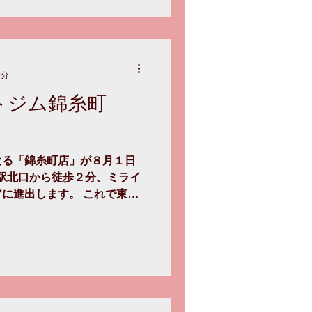
2分
トジム錦糸町
なる「錦糸町店」が８月１日
町駅北口から徒歩２分、ミライ
に進出します。 これで東京
舗展開となりました。 ミラ
様は新規店舗を含めてすべて