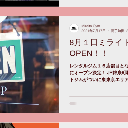
Miraito Gym
2021年7月17日
読了時間: 
8月１日ミライ
OPEN！！
レンタルジム１６店舗目と
にオープン決定！ JR錦糸
トジムがついに東東京エリア
都心をぐるっと囲むような店
イトジムの会員トレーナー
の店舗をご利用い...