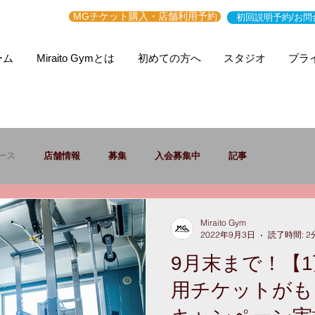
MGチケット購入・店舗利用予約
初回説明予約/お問
ーム
Miraito Gymとは
初めての方へ
スタジオ
プラ
ース
店舗情報
募集
入会募集中
記事
Miraito Gym
2022年9月3日
読了時間: 2
9月末まで！【1
用チケットがも