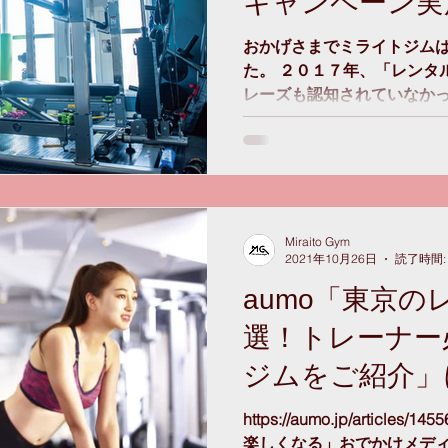
キャンペーン実
おかげさまでミライトジム
た。 ２０１７年、「レンタ
レーズも認知されていなか
タートさせた「パーソナル
ム」ミライトジムが5周年目に
Miraito Gym
2021年10月26日
読了時間:
aumo「東京の
選！トレーナー
ジムをご紹介」にM
掲載
https://aumo.jp/articl
楽しくなる」おでかけメディ