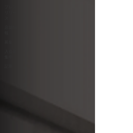
プレス
リリー
ス
店舗情
報
募集
入会募
集中
記事