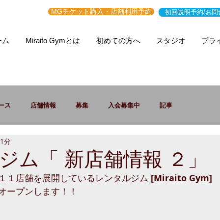
MGチケット購入・店舗利用予約
初回説明予約/お問
ーム
Miraito Gymとは
初めての方へ
スタジオ
プラ
ース
店舗情報
募集
入会募集中
記事
 1分
ジム「 新店舗情報 ２」
１１店舗を展開しているレンタルジム 
[Miraito Gym] 
オープンします！！