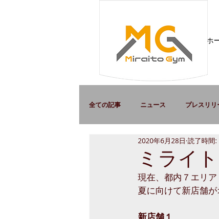
ホ
全ての記事
ニュース
プレスリリ
2020年6月28日
読了時間:
ミライト
現在、都内７エリア
夏に向けて新店舗が
新店舗１