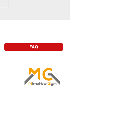
月１8日ミライトジム大森
EN！！
FAQ
ルジムなら
aitoGym