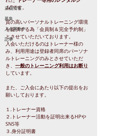
れた
”トレーナー専用のレンタルジ
ム”
です。
店舗情報
募集
質の高いパーソナルトレーニング環境
入会募集中
を提供する為「会員制＆完全予約制」
とさせていただいております。
記事
入会いただけるのはトレーナー様の
み、利用用途は登録者同席のパーソナ
ルトレーニングのみとさせていただ
き、
一般のトレーニング利用はお断り
しています。
また、ご入会にあたり以下の提出をお
願いしております。
１.トレーナー資格
２.トレーナー活動を証明出来るHPや
SNS等
３.身分証明書