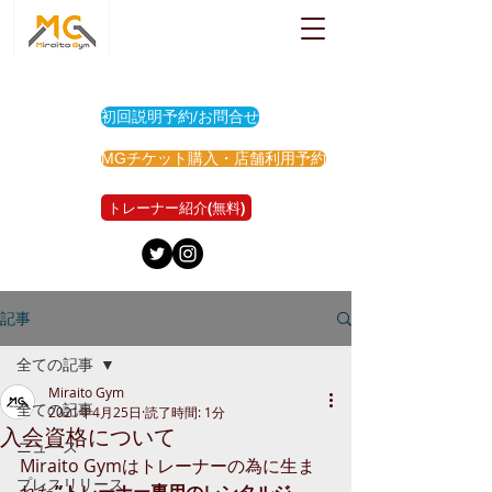
初回説明予約/お問合せ
MGチケット購入・店舗利用予約
トレーナー紹介(無料)
記事
全ての記事
Miraito Gym
全ての記事
2021年4月25日
読了時間: 1分
入会資格について
ニュース
Miraito Gymはトレーナーの為に生ま
プレスリリース