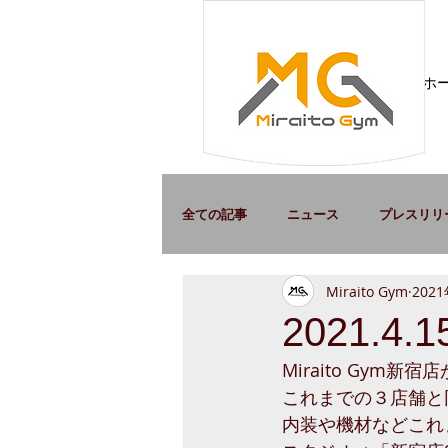
ホ
全ての記事
ニュース
プレスリリ
Miraito Gym
202
2021.
Miraito Gym
これまでの３店舗と
内装や機材などこれ