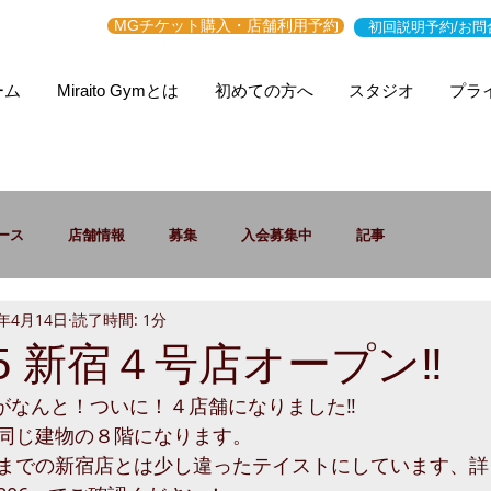
MGチケット購入・店舗利用予約
初回説明予約/お問
ーム
Miraito Gymとは
初めての方へ
スタジオ
プラ
ース
店舗情報
募集
入会募集中
記事
1年4月14日
読了時間: 1分
4.15 新宿４号店オープン‼
新宿店がなんと！ついに！４店舗になりました‼
同じ建物の８階になります。
までの新宿店とは少し違ったテイストにしています、詳