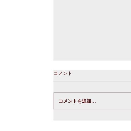
コメント
コメントを追加…
トーキョーフィットネス様に
「Miraito Gym」を掲載いた