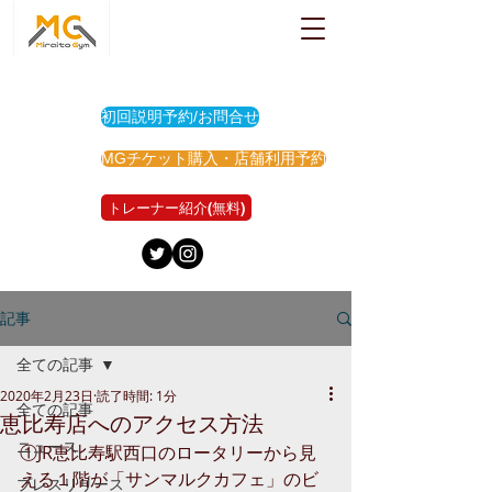
初回説明予約/お問合せ
MGチケット購入・店舗利用予約
トレーナー紹介(無料)
記事
全ての記事
2020年2月23日
読了時間: 1分
全ての記事
恵比寿店へのアクセス方法
ニュース
①JR恵比寿駅西口のロータリーから見
える１階が「サンマルクカフェ」のビ
プレスリリース