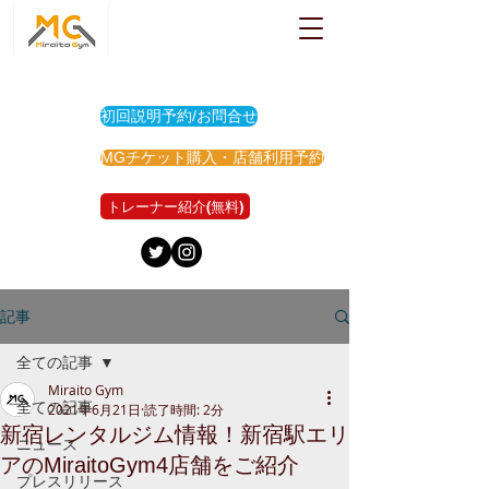
初回説明予約/お問合せ
MGチケット購入・店舗利用予約
トレーナー紹介(無料)
記事
全ての記事
Miraito Gym
全ての記事
2021年6月21日
読了時間: 2分
新宿レンタルジム情報！新宿駅エリ
ニュース
アのMiraitoGym4店舗をご紹介
プレスリリース