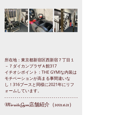
所在地：
東京都新宿区西新宿７丁目１
－７ダイカンプラザＡ館317
イチオシポイント：THE GYM!な内装は
モチベーションが高まる事間違いな
し！316ブースと同様に2021年にリフ
ォームしています。
MiraitoGym店舗紹介（2021.6.21）