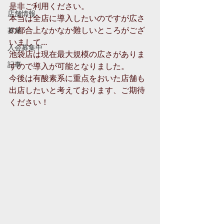
是非ご利用ください。
店舗情報
本当は全店に導入したいのですが広さ
の都合上なかなか難しいところがござ
募集
いまして…
入会募集中
池袋店は現在最大規模の広さがありま
記事
すので導入が可能となりました。
今後は有酸素系に重点をおいた店舗も
出店したいと考えております、ご期待
ください！