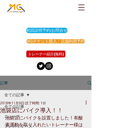
初回説明予約/お問合せ
MGチケット購入・店舗利用予約
トレーナー紹介(無料)
記事
全ての記事
2018年11月9日
読了時間: 1分
全ての記事
池袋店にバイク導入！！
ニュース
池袋店にバイクを設置しました！有酸
素運動を取り入れたいトレーナー様は
プレスリリース