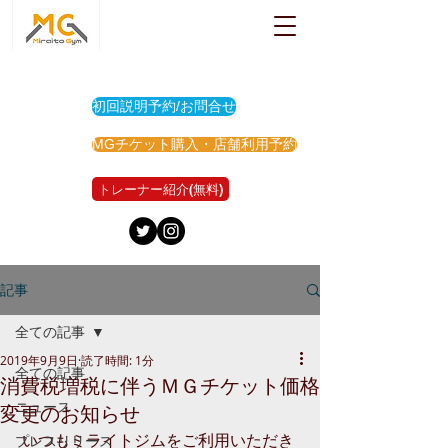
初回説明予約/お問合せ
MGチケット購入・店舗利用予約
トレーナー紹介(無料)
記事
全ての記事
2019年9月9日
読了時間: 1分
全ての記事
消費税増税に伴うＭＧチケット価格
ニュース
変更のお知らせ
 いつもミライトジムをご利用いただき
プレスリリース