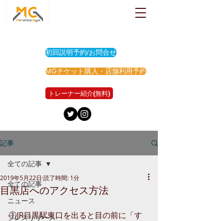
初回説明予約/お問合せ
MGチケット購入・店舗利用予約
トレーナー紹介(無料)
記事
全ての記事
2019年5月22日
読了時間: 1分
全ての記事
目黒店へのアクセス方法
ニュース
①JR目黒駅東口を出ると目の前に「す
プレスリリース