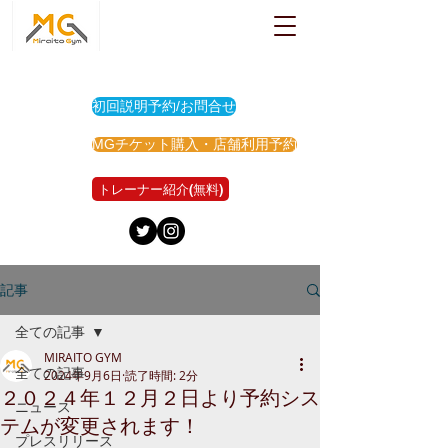
初回説明予約/お問合せ
MGチケット購入・店舗利用予約
トレーナー紹介(無料)
記事
全ての記事
MIRAITO GYM
全ての記事
2024年9月6日
読了時間: 2分
２０２４年１２月２日より予約シス
ニュース
テムが変更されます！
プレスリリース