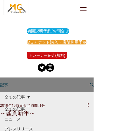
初回説明予約/お問合せ
MGチケット購入・店舗利用予約
トレーナー紹介(無料)
記事
全ての記事
2019年1月8日
読了時間: 1分
全ての記事
～謹賀新年～
ニュース
プレスリリース