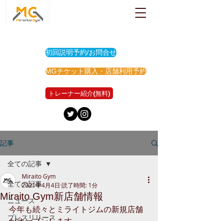
初回説明予約/お問合せ
MGチケット購入・店舗利用予約
トレーナー紹介(無料)
記事
全ての記事
Miraito Gym
全ての記事
2021年4月4日
読了時間: 1分
Miraito Gym新店舗情報
ニュース
今年も続々とミライトジムの新規店舗
プレスリリース