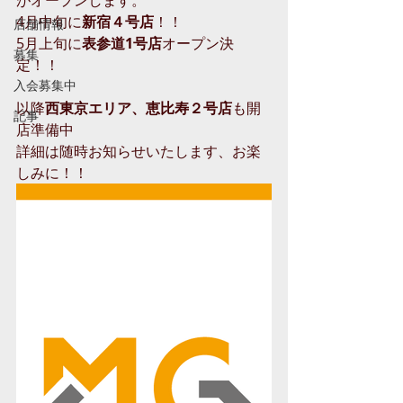
がオープンします。
4月中旬に
新宿４号店
！！
店舗情報
5月上旬に
表参道1号店
オープン決
募集
定！！
入会募集中
以降
西東京エリア、恵比寿２号店
も開
記事
店準備中
詳細は随時お知らせいたします、お楽
しみに！！