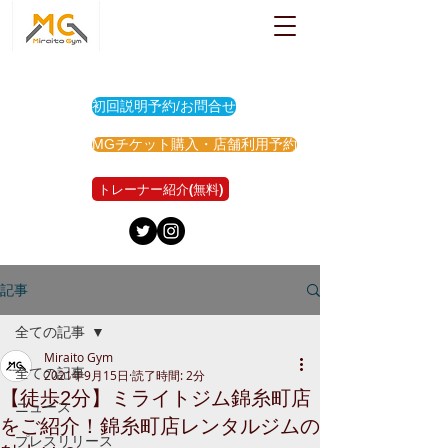
初回説明予約/お問合せ
MGチケット購入・店舗利用予約
トレーナー紹介(無料)
記事
全ての記事
Miraito Gym
全ての記事
2021年9月15日
読了時間: 2分
【徒歩2分】ミライトジム錦糸町店
ニュース
をご紹介！錦糸町店レンタルジムの
プレスリリース