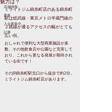
魅力は？
店舗情報
ミライトジム錦糸町店のある錦糸町
募集
駅は総武線・東京メトロ半蔵門線の
入会募集中
２路線が通るアクセスの幅がとても
記事
広い街。
おしゃれで便利な大型商業施設が多
数、その他飲食店や公園など充実して
おり、これから更なる発展が期待され
ている街です！
そのJR錦糸町駅北口から徒歩で約2分。
ミライトジム錦糸町店があります。