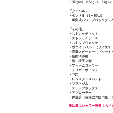
1.25kg×4、2.5kg×4、5kg×
「ダンベル」
・ダンベル（1～10kg）
・可変式パワーブロックダンベ
「その他」
・ストレッチマット
・ストレッチポール
・ストップウォッチ
・ウエイトベルト（サイズS
・音響スピーカー（ブルート
・空間清浄機​
​​・机、椅子２脚
・フォームローラー
・トリガーポイント
・TRX
・レジスタンスバンド ​
・ソフトジム ​
・ステップボックス ​
・アブローラー
・体重計（各部位の筋肉量・
※店舗にシャワー設備はあり