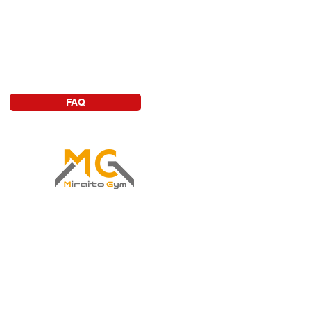
FAQ
ルジムなら
aitoGym