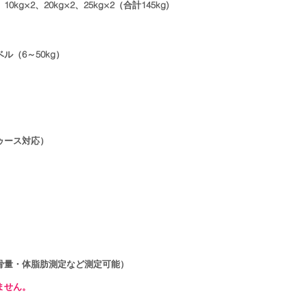
4、10kg×2、20kg×2、25kg×2（合計145kg)
ル（6～50kg）
）
ゥース対応）
骨量・体脂肪測定など測定可能）
ません。