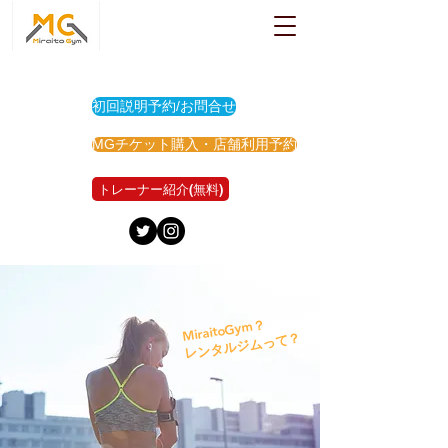
初回説明予約/お問合せ
MGチケット購入・店舗利用予約
トレーナー紹介(無料)
MiraitoGym？
レンタルジムって？