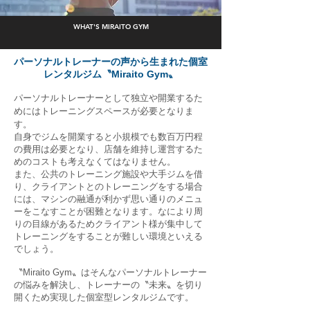
WHAT'S MIRAITO GYM
パーソナルトレーナーの声から生まれた個室
レンタルジム〝Miraito Gym〟
パーソナルトレーナーとして独立や開業
するた
めにはトレーニングスペースが必要となりま
す。
自身でジムを開業すると小規模でも数百万円程
の費用は必要となり、店舗を維持し運営するた
めのコストも考えなくてはなりません。
また、公共のトレーニング施設や大手ジムを借
り、クライアントとのトレーニングをする場合
には、マシンの融通が利かず思い通りのメニュ
ーをこなすことが困難となります。なにより周
りの目線があるためクライアント様が集中して
トレーニングをすることが難しい環境といえる
でしょう。
〝Miraito Gym〟はそんなパーソナルトレーナー
の悩みを解決し、トレーナーの〝未来〟を切り
開くため実現した個室型レンタルジムです。