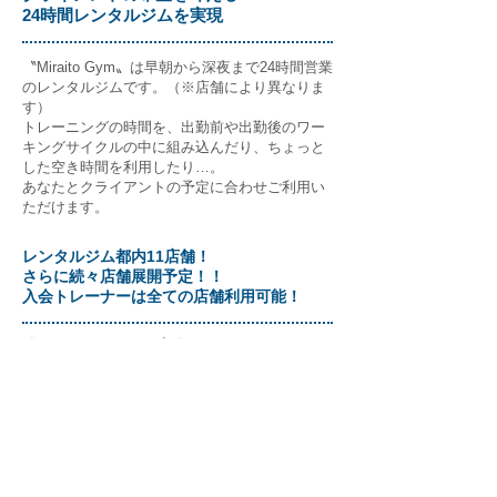
24時間レンタルジムを実現
〝Miraito Gym〟は早朝から深夜まで24時間営業
のレンタルジムです。（※店舗により異なりま
す）
トレーニングの時間を、出勤前や出勤後のワー
キングサイクルの中に組み込んだり、ちょっと
した空き時間を利用したり…。
あなたとクライアントの予定に合わせご利用い
ただけます。
レンタルジム都内11店舗！
さらに続々店舗展開予定！！
入会トレーナーは全ての店舗利用可能！
〝Miraito Gym〟にご入会いただいたトレーナー
の方には、入会手続きをした店舗以外の
〝Miraito Gym〟も全てご利用いただけます。ご
都合に合わせて、その日その時に合ったレンタ
ルジムを選びご利用ください。
​独立をサポート！〝Miraito Gym〟は