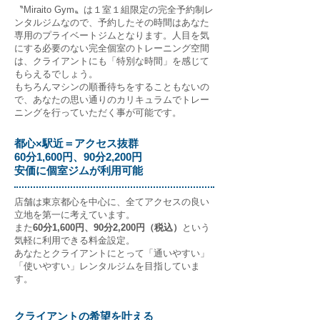
〝Miraito Gym〟は１室１組限定の完全予約制レ
ンタルジムなので、予約したその時間はあなた
専用のプライベートジムとなります。人目を気
にする必要のない完全個室のトレーニング空間
は、クライアントにも「特別な時間」を感じて
もらえるでしょう。
もちろんマシン
の順番待ちをすることもないの
で、あなたの思い通りのカリキュラムでトレー
を行っていただく事が可能です。
ニング
​都心×駅近＝アクセス抜群
60分1,600円、90分​2,200円
​安価に個室ジムが利用可能
店舗は東京都心を中心に、全てアクセスの良い
立地を第一に考えています。
​また
60分1,600円、90分2,200円（税込）
という
気軽に利用できる料金設定。
あなたとクライアントにとって「通いやすい」
「使いやすい」レンタルジムを目指していま
す。
クライアントの希望を叶える