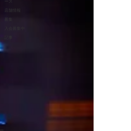
ース
店舗情報
募集
入会募集中
記事