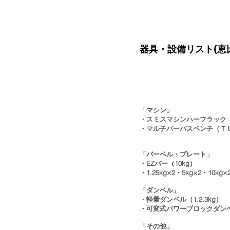
器具・設備リスト(恵
「マシン」
・スミスマシンハーフラック
・マルチパーパスベンチ（Ｔ
「バーベル・プレート」
・EZバー（10kg）
​・1.25kg×2・5kg×2・10kg
「ダンベル」
・軽量ダンベル（1.2.3kg）
・可変式パワーブロックダンベル
「その他」