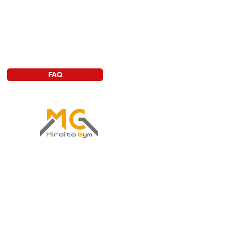
FAQ
ルジムなら
aitoGym