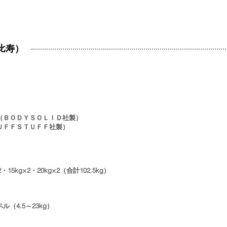
比寿）
（ＢＯＤＹＳＯＬＩＤ社製）
ＵＦＦＳＴＵＦＦ社製）
×2・15kg×2・20kg×2（合計102.5kg）
（4.5～23kg）