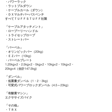
・パワーラック
・ラットプルダウン
・ケーブルカール（ダウン）
・ＤＸマルチパーパスベンチ
すべてＴＵＦＦＳＴＵＦＦ社製
「ケーブルアタッチメント」
・ロープーリーハンドル
・トライセップロープ
・ストレートバー
「バーベル」
・オリンピックバー（20kg）
・ＥＺバー（10kg）
・バーベルプレート
1.25kg×2・2.5kg×2・5kg×2・10kg×2・15kg×2・
20kg×4（合計147.5kg)
「ダンベル」
・低重量ダンベル（1・2・3kg）
・可変式パワーブロックダンベル（4.5～23kg）
「有酸素マシン」
エクササイズバイク
「その他」
​・ＴＲＸ