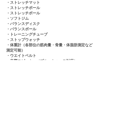
・ストレッチマット
・ストレッチポール
・ストレッチボール
・ソフトジム
・バランスディスク
・バランスボール
・トレーニングチューブ
・ストップウォッチ
・体重計（各部位の筋肉量・骨量・体脂肪測定など
測定可能）
・ウエイトベルト
・音響スピーカー（ブルートゥース対応）
・空間清浄機
・机、椅子２脚
※店舗にシャワー設備はありません。
FAQ
INFORMATION
​会社概要
個人情報の取扱いについて