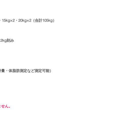
2・15kg×2・20kg×2（合計105kg）
2kg刻み
骨量・体脂肪測定など測定可能）
ません。
。