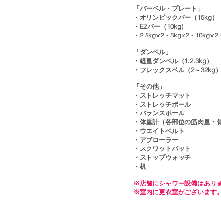
「バーベル・プレート」
・オリンピックバー（15kg）
・EZバー（10kg)
​・2.5kg×2・5kg×2・10kg×
「ダンベル」
・軽量ダンベル（1.2.3kg）
・フレックスベル（2～32kg）
「その他」
​・ストレッチマット
・ストレッチポール
・バランスボール
・体重計（各部位の筋肉量・
・ウエイトベルト
​・アブローラー
・スクワットパット
・ストップウォッチ​
・机
※店舗にシャワー設備はあり
​※室内に更衣室がございます