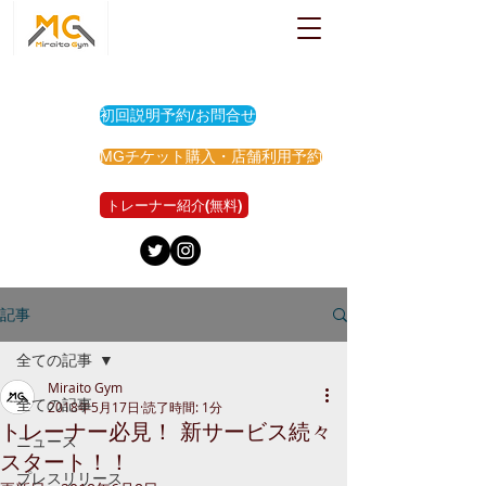
初回説明予約/お問合せ
MGチケット購入・店舗利用予約
トレーナー紹介(無料)
記事
全ての記事
Miraito Gym
全ての記事
2018年5月17日
読了時間: 1分
トレーナー必見！ 新サービス続々
ニュース
スタート！！
プレスリリース