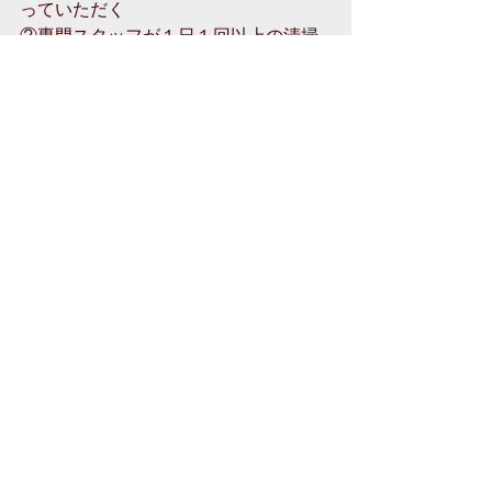
っていただく
②専門スタッフが１日１回以上の清掃
と除菌を行う
これらを徹底しております。
ミライトジムは「トレーナー様とクラ
イアント様が共に気持ちよくトレーニ
ングを行えるレンタルジム」を心がけ
て参ります。
初回説明やお問い合わせはこちら
記事
最新記事
すべて表示