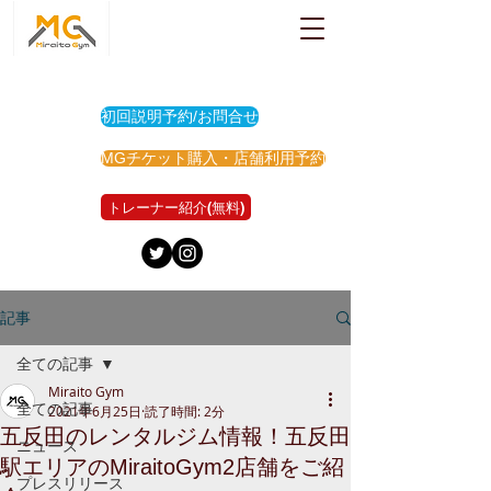
初回説明予約/お問合せ
MGチケット購入・店舗利用予約
トレーナー紹介(無料)
記事
全ての記事
Miraito Gym
全ての記事
2021年6月25日
読了時間: 2分
五反田のレンタルジム情報！五反田
ニュース
駅エリアのMiraitoGym2店舗をご紹
プレスリリース