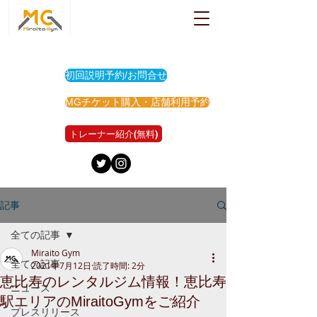
初回説明予約/お問合せ
MGチケット購入・店舗利用予約
トレーナー紹介(無料)
記事
全ての記事
Miraito Gym
全ての記事
2021年7月12日
読了時間: 2分
恵比寿のレンタルジム情報！恵比寿
ニュース
駅エリアのMiraitoGymをご紹介
プレスリリース